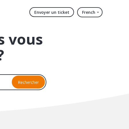
Envoyer un ticket
French
 vous
?
Rechercher