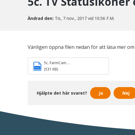
5c. TV Statusikoner 
Ändrad den:
Tis, 7 nov., 2017 vid 10:56 F.M.
Vänligen öppna filen nedan för att läsa mer om
5c. FarmCam ...
PDF
(531 KB)
Hjälpte det här svaret?
Ja
Nej