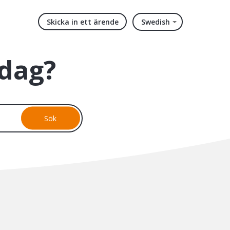
Skicka in ett ärende
Swedish
idag?
Sök