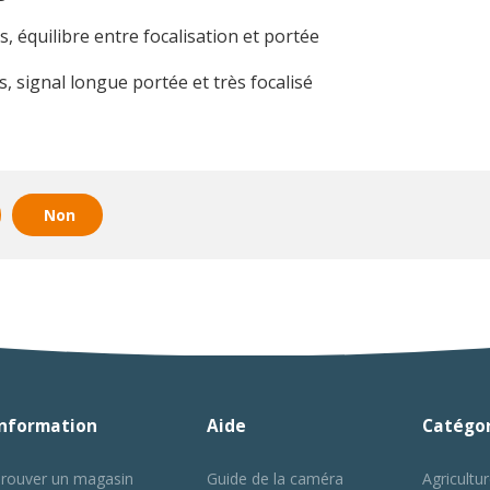
 équilibre entre focalisation et portée
, signal longue portée et très focalisé
Non
Information
Aide
Catégor
rouver un magasin
Guide de la caméra
Agricultur