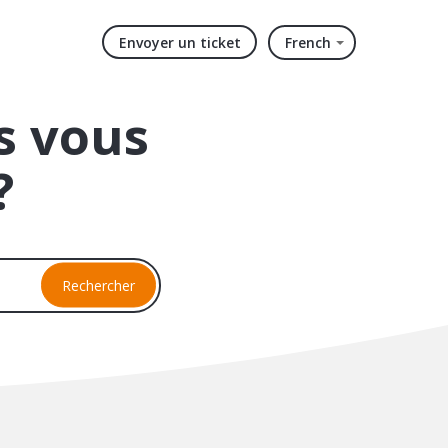
Envoyer un ticket
French
 vous
?
Rechercher